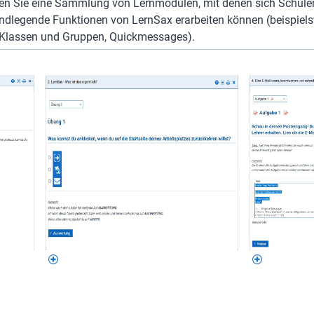
den Sie eine Sammlung von Lernmodulen, mit denen sich Schüler
ndlegende Funktionen von LernSax erarbeiten können (beispielsw
, Klassen und Gruppen, Quickmessages).