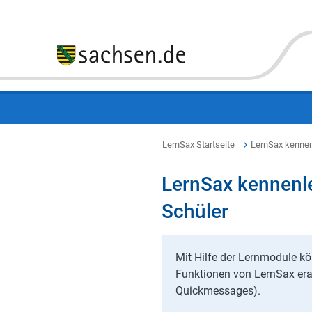
LernSax Startseite
LernSax kenne
LernSax kennenle
Schüler
Mit Hilfe der Lernmodule kö
Funktionen von LernSax erar
Quickmessages).