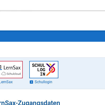
LernSax
Schullogin
rnSax-Zugangsdaten