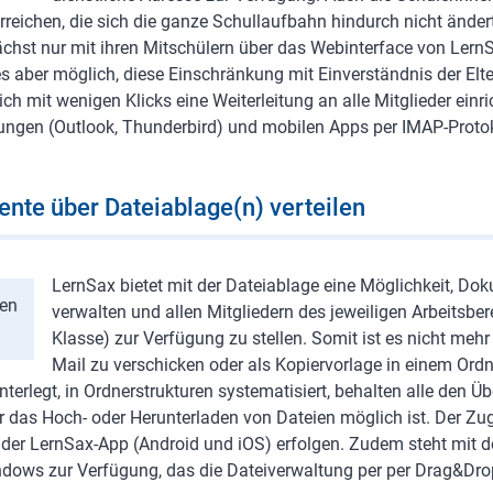
erreichen, die sich die ganze Schullaufbahn hindurch nicht änd
chst nur mit ihren Mitschülern über das Webinterface von Ler
es aber möglich, diese Einschränkung mit Einverständnis der Elt
h mit wenigen Klicks eine Weiterleitung an alle Mitglieder einri
ngen (Outlook, Thunderbird) und mobilen Apps per IMAP-Protok
nte über Dateiablage(n) verteilen
LernSax bietet mit der Dateiablage eine Möglichkeit, Do
den
verwalten und allen Mitgliedern des jeweiligen Arbeitsbe
Klasse) zur Verfügung zu stellen. Somit ist es nicht meh
Mail zu verschicken oder als Kopiervorlage in einem Ord
interlegt, in Ordnerstrukturen systematisiert, behalten alle den Ü
r das Hoch- oder Herunterladen von Dateien möglich ist. Der Zug
 der LernSax-App (Android und iOS) erfolgen. Zudem steht mi
ndows zur Verfügung, das die Dateiverwaltung per per Drag&Dro