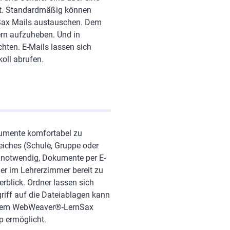
ert. Standardmäßig können
nSax Mails austauschen. Dem
ern aufzuheben. Und in
chten. E-Mails lassen sich
oll abrufen.
kumente komfortabel zu
reiches (Schule, Gruppe oder
r notwendig, Dokumente per E-
ner im Lehrerzimmer bereit zu
berblick. Ordner lassen sich
riff auf die Dateiablagen kann
t dem WebWeaver®-LernSax
p ermöglicht.