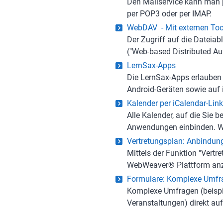
Den Mailservice kann man p
per POP3 oder per IMAP.
WebDAV - Mit externen Too
Der Zugriff auf die Dateia
("Web-based Distributed Au
LernSax-Apps
Die LernSax-Apps erlauben
Android-Geräten sowie auf 
Kalender per iCalendar-Link
Alle Kalender, auf die Sie 
Anwendungen einbinden. Wir
Vertretungsplan: Anbindung
Mittels der Funktion "Vertre
WebWeaver® Plattform anzei
Formulare: Komplexe Umfra
Komplexe Umfragen (beispie
Veranstaltungen) direkt a