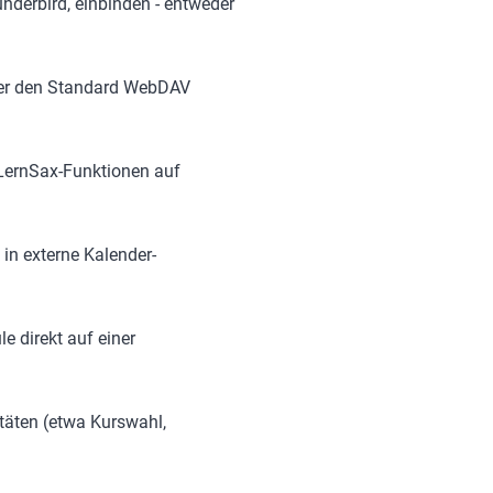
derbird, einbinden - entweder
über den Standard WebDAV
LernSax-Funktionen auf
 in externe Kalender-
e direkt auf einer
täten (etwa Kurswahl,