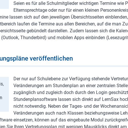
Seien es für alle Schulmitglieder wichtigen Termine wie
Elternsprechtage oder nur für einen kleinen Personenkrei
mine lassen sich auf den jeweiligen Übersichtsseiten einblenden,
atbereich laufen die Termine aus allen Bereichen, auf die man 
bersichtsseite gebündelt darstellen. Zudem lassen sich die Kalen
 (Outlook, Thunderbird) und mobilen Apps einbinden (Lesezugrif
tungspläne veröffentlichen
Der nur auf Schulebene zur Verfügung stehende Vertretun
s,
Veränderungen am Stundenplan an einer zentralen Stelle z
zugänglich und zugleich doch durch den Login geschützt
en
Stundenplansoftware lassen sich direkt auf LernSax hoc
nicht notwendig. Neben der Tages- und der Wochenansic
Veränderungen auch nach Klassen beziehungsweise Lehrkr
ftware einsetzen, können auf das eingebaute Modul zurückgreif
len Sie Ihren Vertretungsplan mit wenigen Mausklicks direkt a