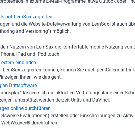
roblemlos in externe E-Mail-Programme, etwa Outlook oder Thun
ls auf LernSax zugreifen
blagen und die Website-Dateiverwaltung von LernSax ist auch 
thoring and Versioning") möglich.
 den Nutzern von LernSax die komfortable mobile Nutzung von 
iPhone, iPad und iPod touch.
 extern einbinden
bei LernSax zugreifen können, können Sie auch per iCalendar-Link
 zeigen Ihnen, wie das geht.
 an Drittsoftware
tungsplan" lassen sich die aktuellen Vertretungspläne einer Schul
gen, unterstützt werden derzeit Untis und DaVinci.
gen online durchführen
lsweise Evaluationen) erstellen oder Einschreibungen zu Aktivi
uf WebWeaver® durchführen.